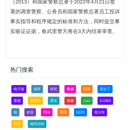
（2013）和国家警察总署于2022年4月21日签
署的调查警察、公务员和国家警察总署员工投诉
事实指导和程序规定的标准和方法，同时提交事
实验证证据，春武里警方将在3天内结束审查。
热门搜索
电子烟
烟草
研究
吸烟
美国
尼古丁
香烟
未成年
雾化
卷烟
Juul
ILUMA
税
政策
FDA
英国
IQOS
青少年
日本
烟草控制