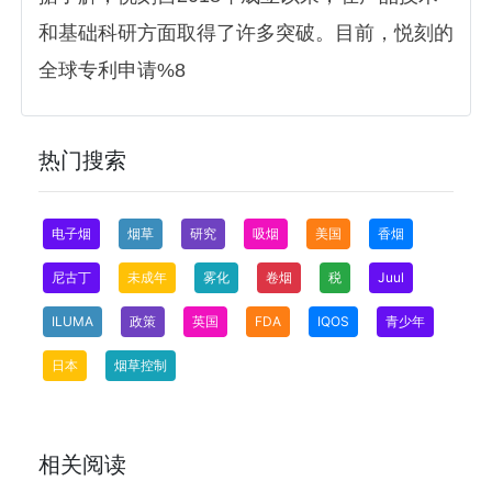
和基础科研方面取得了许多突破。目前，悦刻的
全球专利申请%8
热门搜索
电子烟
烟草
研究
吸烟
美国
香烟
尼古丁
未成年
雾化
卷烟
税
Juul
ILUMA
政策
英国
FDA
IQOS
青少年
日本
烟草控制
相关阅读