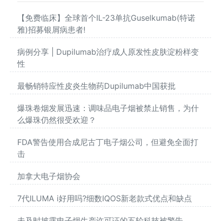
【免费临床】全球首个IL-23单抗Guselkumab(特诺
雅)招募银屑病患者!
病例分享 | Dupilumab治疗成人原发性皮肤淀粉样变
性
最畅销特应性皮炎生物药Dupilumab中国获批
爆珠卷烟发展迅速：调味品电子烟被禁止销售，为什
么爆珠仍然很受欢迎？
FDA警告使用合成尼古丁电子烟公司，但避免全面打
击
加拿大电子烟协会
7代ILUMA i好用吗?细数IQOS新老款式优点和缺点
未及时披露电子烟生产许可证的五轮科技被警告