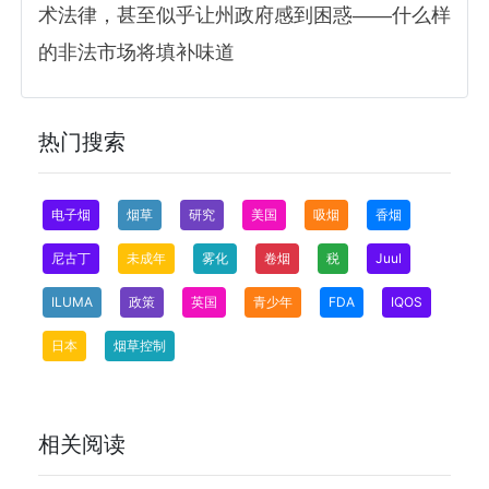
术法律，甚至似乎让州政府感到困惑——什么样
的非法市场将填补味道
热门搜索
电子烟
烟草
研究
美国
吸烟
香烟
尼古丁
未成年
雾化
卷烟
税
Juul
ILUMA
政策
英国
青少年
FDA
IQOS
日本
烟草控制
相关阅读