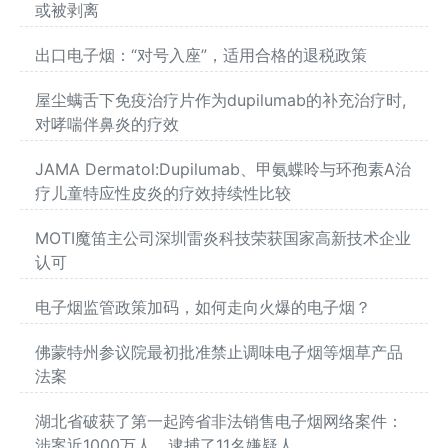
或被剥离
出口电子烟：“对号入座”，适用合格的退税政策
屋尘螨舌下免疫治疗片作为dupilumab的补充治疗时,
对哮喘伴鼻炎的疗效
JAMA Dermatol:Dupilumab、甲氨蝶呤与环孢素A治
疗儿童特应性皮炎的疗效持续性比较
MOTI魔笛主公司深圳雷炎科技荣获国家高新技术企业
认可
电子烟监管政策加码，如何走向火爆的电子烟？
佛蒙特州参议院最初批准禁止调味电子烟等烟草产品
法案
湖北省破获了第一起跨省非法销售电子烟网络案件：
涉案近1000万人，逮捕了11名嫌疑人