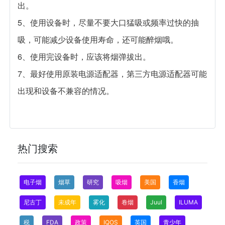
出。
5、使用设备时，尽量不要大口猛吸或频率过快的抽
吸，可能减少设备使用寿命，还可能醉烟哦。
6、使用完设备时，应该将烟弹拔出。
7、最好使用原装电源适配器，第三方电源适配器可能
出现和设备不兼容的情况。
热门搜索
电子烟
烟草
研究
吸烟
美国
香烟
尼古丁
未成年
雾化
卷烟
Juul
ILUMA
税
FDA
政策
IQOS
英国
青少年