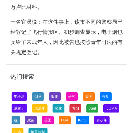
万卢比材料。
一名官员说：在这件事上，该市不同的警察局已
经登记了飞行情报区。初步调查显示，电子烟也
卖给了未成年人，因此被告也按照青年司法的有
关规定登记。
热门搜索
电子烟
烟草
吸烟
研究
美国
香烟
尼古丁
未成年
雾化
卷烟
Juul
ILUMA
税
政策
英国
FDA
IQOS
青少年
日本
烟草控制