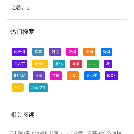
之急。」
热门搜索
电子烟
烟草
研究
吸烟
美国
香烟
尼古丁
未成年
雾化
卷烟
Juul
税
ILUMA
政策
英国
FDA
青少年
IQOS
日本
烟草控制
相关阅读
Elf Bar电子烟超过法定尼古丁含量，在英国许多商店