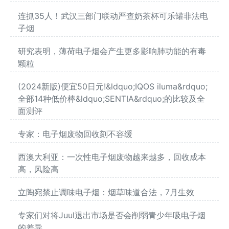
连抓35人！武汉三部门联动严查奶茶杯可乐罐非法电
子烟
研究表明，薄荷电子烟会产生更多影响肺功能的有毒
颗粒
(2024新版)便宜50日元!&ldquo;IQOS iluma&rdquo;
全部14种低价棒&ldquo;SENTIA&rdquo;的比较及全
面测评
专家：电子烟废物回收刻不容缓
西澳大利亚：一次性电子烟废物越来越多，回收成本
高，风险高
立陶宛禁止调味电子烟：烟草味道合法，7月生效
专家们对将Juul退出市场是否会削弱青少年吸电子烟
的差异