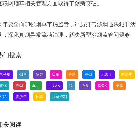
互联网烟草相关管理方面取得了创新突破。
今年要全面加强烟草市场监管，严厉打击涉烟违法犯罪活
动，深化真烟异常流动治理，解决新型涉烟监管问题�
热门搜索
电子烟
烟草
研究
吸烟
美国
香烟
尼古丁
未成年
雾化
卷烟
Juul
ILUMA
税
政策
IQOS
英国
FDA
青少年
日本
烟草控制
相关阅读