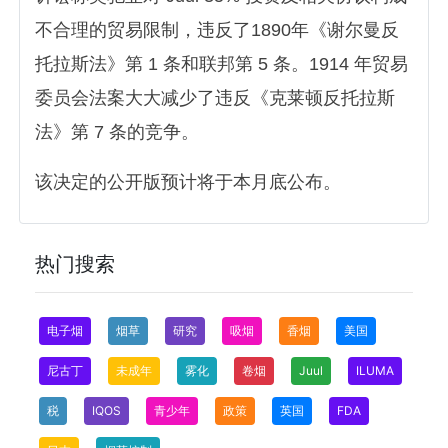
不合理的贸易限制，违反了1890年《谢尔曼反
托拉斯法》第 1 条和联邦第 5 条。1914 年贸易
委员会法案大大减少了违反《克莱顿反托拉斯
法》第 7 条的竞争。
该决定的公开版预计将于本月底公布。
热门搜索
电子烟
烟草
研究
吸烟
香烟
美国
尼古丁
未成年
雾化
卷烟
Juul
ILUMA
税
IQOS
青少年
政策
英国
FDA