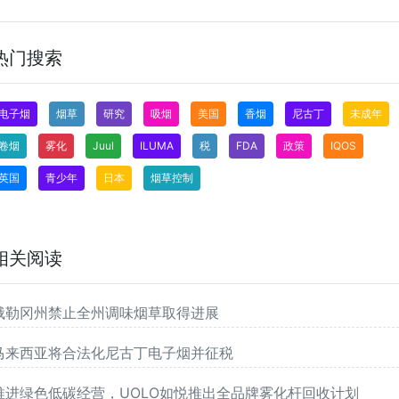
热门搜索
电子烟
烟草
研究
吸烟
美国
香烟
尼古丁
未成年
卷烟
雾化
Juul
ILUMA
税
FDA
政策
IQOS
英国
青少年
日本
烟草控制
相关阅读
俄勒冈州禁止全州调味烟草取得进展
马来西亚将合法化尼古丁电子烟并征税
推进绿色低碳经营，UOLO如悦推出全品牌雾化杆回收计划