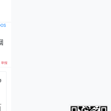
QOS
烟
举报
降