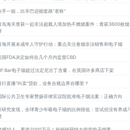
快手一姐，比辛巴还能套路“老铁”
青岛海关查获一起非法超载入境加热不燃烧案件：查获3600枚烟
弹
青海开展未成年人守护行动：重点关注卷烟非法销售和电子烟
美国FDA决定如何在几个月内监督CBD
Elf Bar电子烟超过法定尼古丁含量，在英国许多商店下架
银行直播“叫卖”贷款，业务合规边界在哪里？
国际公共卫生专家赞扬菲律宾议院批准电子烟法案：正确方向
新研究发现，全球青少年吸电子烟的比例很低：尝试但没有养成
惯
逮捕10人，案值2000万元！福州破获特大假冒电子烟案