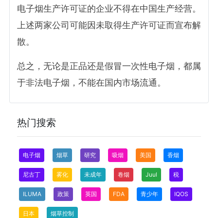
电子烟生产许可证的企业不得在中国生产经营。
上述两家公司可能因未取得生产许可证而宣布解
散。
总之，无论是正品还是假冒一次性电子烟，都属
于非法电子烟，不能在国内市场流通。
热门搜索
电子烟
烟草
研究
吸烟
美国
香烟
尼古丁
雾化
未成年
卷烟
Juul
税
ILUMA
政策
英国
FDA
青少年
IQOS
日本
烟草控制